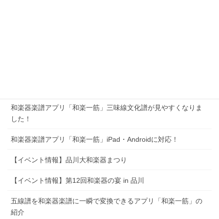
和楽器楽譜アプリ「和楽一筋」参考音源ファイル（mp3）同時
再生に対応！
【イベント情報】第13回和楽器の宴 in 品川
第12回和楽器の宴 in 品川／品川大和楽器まつりレポート
和楽器楽譜アプリ「和楽一筋」箏（正派）の作成、パスワード
保護PDF出力に対応！
和楽器楽譜アプリ「和楽一筋」三味線文化譜が見やすくなりま
した！
和楽器楽譜アプリ「和楽一筋」iPad・Androidに対応！
【イベント情報】品川大和楽器まつり
【イベント情報】第12回和楽器の宴 in 品川
五線譜を和楽器楽譜に一瞬で変換できるアプリ「和楽一筋」の
紹介