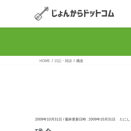
コ
ナ
ン
ビ
テ
ゲ
ン
ー
ツ
シ
へ
ョ
ス
ン
キ
に
ッ
移
HOME
日記・雑談
残念
プ
動
2009年10月31日
/ 最終更新日時 :
2009年10月31日
たにし